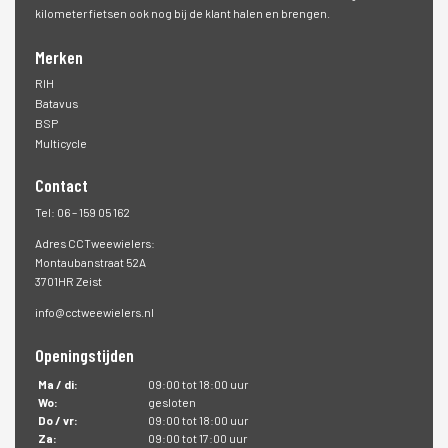
kilometer fietsen ook nog bij de klant halen en brengen.
Merken
RIH
Batavus
BSP
Multicycle
Contact
Tel: 06 – 159 05 162
Adres CCTweewielers:
Montaubanstraat 52A
3701HR Zeist
info@cctweewielers.nl
Openingstijden
Ma / di:
09:00 tot 18:00 uur
Wo:
gesloten
Do / vr:
09:00 tot 18:00 uur
Za:
09:00 tot 17:00 uur