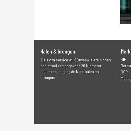
Halen & brengen
Merk
RIH
Als extra service wil CCtweewielers binnen
Batav
een straal van ongeveer 20 kilometer
fietsen ook nog bij de klant halen en
BSP
brengen.
Multic