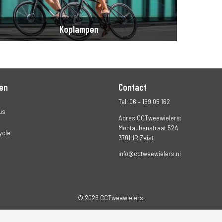
Koplampen
en
Contact
Tel: 06 – 159 05 162
us
Adres CCTweewielers:
Montaubanstraat 52A
ycle
3701HR Zeist
info@cctweewielers.nl
© 2026 CCTweewielers.